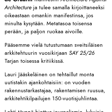
Architecture
ja tulee samalla kirjoittaneeksi
oikeastaan omankin manifestinsa, jos
minulta kysytään. Metatasoa toisensa
perään, ja paljon ruokaa aivoille.
Pääsemme vielä tutustumaan sveitsiläisen
arkkitehtuurin vuosikirjaan
SAY 25/26
Tarjan toisessa kritiikissä.
Lauri Jääskeläinen on tehtaillut monta
uutistakin ajankohtaisiin: on vuoden
rakennustarkastajaa, rakentamisen ruusua,
arkkitehtikilpailujen 150-vuotisjuhlintaa.
Lehti täynnä hiottua journalismia, lukuisia