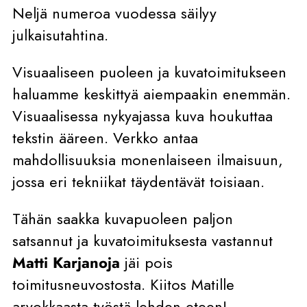
Neljä numeroa vuodessa säilyy
julkaisutahtina.
Visuaaliseen puoleen ja kuvatoimitukseen
haluamme keskittyä aiempaakin enemmän.
Visuaalisessa nykyajassa kuva houkuttaa
tekstin ääreen. Verkko antaa
mahdollisuuksia monenlaiseen ilmaisuun,
jossa eri tekniikat täydentävät toisiaan.
Tähän saakka kuvapuoleen paljon
satsannut ja kuvatoimituksesta vastannut
Matti Karjanoja
jäi pois
toimitusneuvostosta. Kiitos Matille
arvokkaasta työstä lehden eteen!