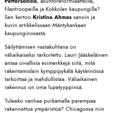
Pettersonilla
, asuntoreformiaatteilla,
filantroopeilla ja Kokkolan kaupungilla?
Sen kertoo
Kristina Ahmas
sanoin ja
kuvin artikkelissaan Mäntykankaan
kaupunginosasta.
Säilyttämisen vastakohtana on
väliaikaiseksi tarkoitettu. Lauri Jääskeläinen
antaa oivallisia esimerkkejä siitä, mitä
rakentamislain kymppipykälä käytännössä
tarkoittaa ja mahdollistaa. Väliaikainen
rakennus on oma lupatyyppinsä.
Tuleeko vanhaa purkamalla parempaa
rakennettua ympäristöä? Chicagossa niin