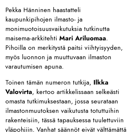
Pekka Hänninen haastatteli
kaupunkipihojen ilmasto- ja
monimuotoisuusvaikutuksia tutkinutta
maisema-arkkitehti
Mari Ariluomaa
.
Pihoilla on merkitystä paitsi viihtyisyyden,
myös luonnon ja muuttuvaan ilmaston
varautumisen apuna.
Toinen tämän numeron tutkija,
Ilkka
Valovirta
, kertoo artikkelissaan selkeästi
omasta tutkimuksestaan, jossa seurataan
ilmastonmuutoksen vaikutusta totuttuihin
rakenteisiin, tässä tapauksessa tuulettuviin
yläpohjiin. Vanhat säännöt eivät välttämättä