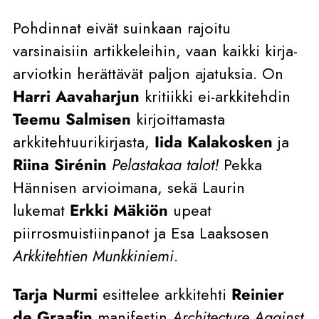
Pohdinnat eivät suinkaan rajoitu
varsinaisiin artikkeleihin, vaan kaikki kirja-
arviotkin herättävät paljon ajatuksia. On
Harri Aavaharjun
kritiikki ei-arkkitehdin
Teemu Salmisen
kirjoittamasta
arkkitehtuurikirjasta,
Iida Kalakosken
ja
Riina Sirénin
Pelastakaa talot!
Pekka
Hännisen arvioimana, sekä Laurin
lukemat
Erkki Mäkiön
upeat
piirrosmuistiinpanot ja Esa Laaksosen
Arkkitehtien Munkkiniemi
.
Tarja Nurmi
esittelee arkkitehti
Reinier
de Graafin
manifestin
Architecture Against