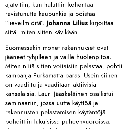
ajateltiin, kun haluttiin kohentaa
ravistunutta kaupunkia ja poistaa
”lieveilmiöitä”.
Johanna Lilius
kirjoittaa
siitä, miten sitten kävikään.
Suomessakin monet rakennukset ovat
jääneet tyhjilleen ja vaille huolenpitoa.
Miten niitä sitten voitaisiin pelastaa, pohtii
kampanja Purkamatta paras. Usein siihen
on vaadittu ja vaaditaan aktiivisia
kansalaisia. Lauri Jääskeläinen osallistui
seminaariin, jossa uutta käyttöä ja
rakennusten pelastamisen käytäntöjä
pohdittiin lukuisissa puheenvuoroissa.