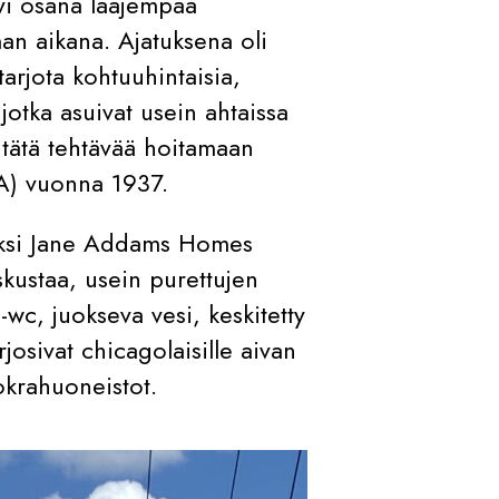
yi osana laajempaa
man aikana. Ajatuksena oli
tarjota kohtuuhintaisia,
 jotka asuivat usein ahtaissa
 tätä tehtävää hoitamaan
A) vuonna 1937.
kiksi Jane Addams Homes
skustaa, usein purettujen
-wc, juokseva vesi, keskitetty
rjosivat chicagolaisille aivan
okrahuoneistot.