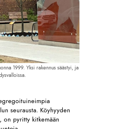
nna 1999. Yksi rakennus säästyi, ja
ysvalloissa.
segregoituineimpia
telun seurausta. Köyhyyden
a, on pyritty kitkemään
suntoja.