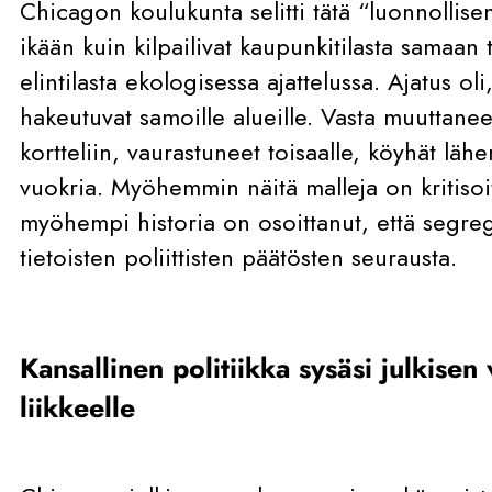
Chicagon koulukunta selitti tätä “luonnollise
ikään kuin kilpailivat kaupunkitilasta samaan t
elintilasta ekologisessa ajattelussa. Ajatus ol
hakeutuvat samoille alueille. Vasta muuttan
kortteliin, vaurastuneet toisaalle, köyhät läh
vuokria. Myöhemmin näitä malleja on kritiso
myöhempi historia on osoittanut, että segre
tietoisten poliittisten päätösten seurausta.
Kansallinen politiikka sysäsi julkise
liikkeelle