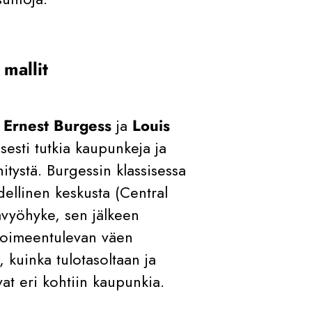
mallit
,
Ernest Burgess
ja
Louis
sesti tutkia kaupunkeja ja
ehitystä. Burgessin klassisessa
dellinen keskusta (Central
ävyöhyke, sen jälkeen
toimeentulevan väen
 kuinka tulotasoltaan ja
ivat eri kohtiin kaupunkia.