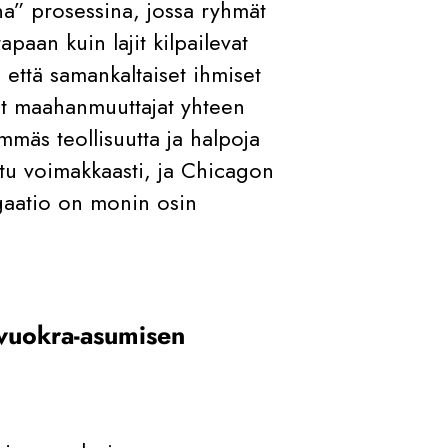
na” prosessina, jossa ryhmät
apaan kuin lajit kilpailevat
i, että samankaltaiset ihmiset
eet maahanmuuttajat yhteen
emmäs teollisuutta ja halpoja
itu voimakkaasti, ja Chicagon
gaatio on monin osin
n vuokra-asumisen