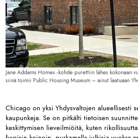
Jane Addams Homes -kohde purettiin lähes kokonaan vuo
siinä toimii Public Housing Museum – ainut laatuaan Yhd
Chicago on yksi Yhdysvaltojen alueellisesti 
kaupunkeja. Se on pitkälti tietoisen suunnit
keskittymisen lieveilmiöitä, kuten rikollisuutt
fyysisin keinoin, purkamalla julkisia vuokra-a