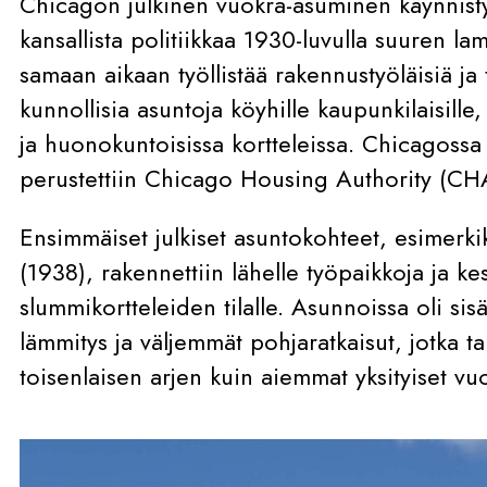
Chicagon julkinen vuokra-asuminen käynnist
kansallista politiikkaa 1930-luvulla suuren la
samaan aikaan työllistää rakennustyöläisiä ja 
kunnollisia asuntoja köyhille kaupunkilaisille,
ja huonokuntoisissa kortteleissa. Chicagossa
perustettiin Chicago Housing Authority (CH
Ensimmäiset julkiset asuntokohteet, esimer
(1938), rakennettiin lähelle työpaikkoja ja ke
slummikortteleiden tilalle. Asunnoissa oli sisä
lämmitys ja väljemmät pohjaratkaisut, jotka ta
toisenlaisen arjen kuin aiemmat yksityiset vu