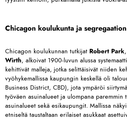
Chicagon koulukunta ja segregaation 
Chicagon koulukunnan tutkijat
Robert Park
Wirth
, alkoivat 1900-luvun alussa systemaatti
kehittivät malleja, jotka selittäisivät niiden k
vyöhykemallissa kaupungin keskellä oli talou
Business District, CBD), jota ympäröi siirtym
työväen asuinalueet ja ulompana paremmin 
asuinalueet sekä esikaupungit. Mallissa näkyi,
etniseltä taustaltaan erilaiset asukkaat asettu