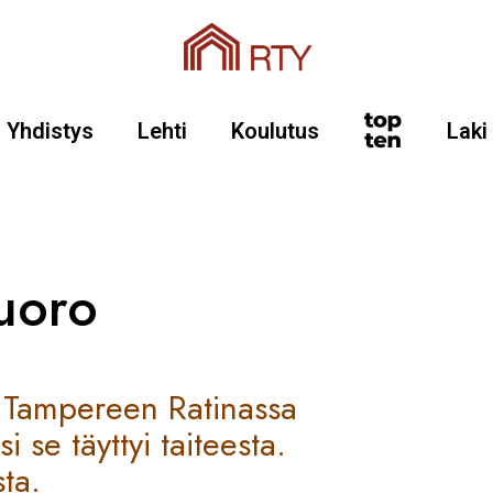
Yhdistys
Lehti
Koulutus
Laki
uoro
s Tampereen Ratinassa
 se täyttyi taiteesta.
sta.