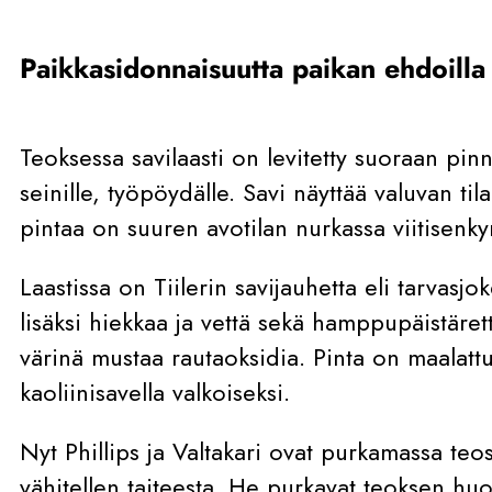
Paikkasidonnaisuutta paikan ehdoilla
Teoksessa savilaasti on levitetty suoraan pinn
seinille, työpöydälle. Savi näyttää valuvan til
pintaa on suuren avotilan nurkassa viitisenk
Laastissa on Tiilerin savijauhetta eli tarvasjo
lisäksi hiekkaa ja vettä sekä hamppupäistäre
värinä mustaa rautaoksidia. Pinta on maalattu
kaoliinisavella valkoiseksi.
Nyt Phillips ja Valtakari ovat purkamassa te
vähitellen taiteesta. He purkavat teoksen huol