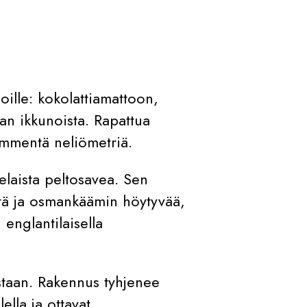
oille: kokolattiamattoon,
aan ikkunoista. Rapattua
ymmentä neliömetriä.
kelaista peltosavea. Sen
ttä ja osmankäämin höytyvää,
 englantilaisella
ostaan. Rakennus tyhjenee
ella ja ottavat