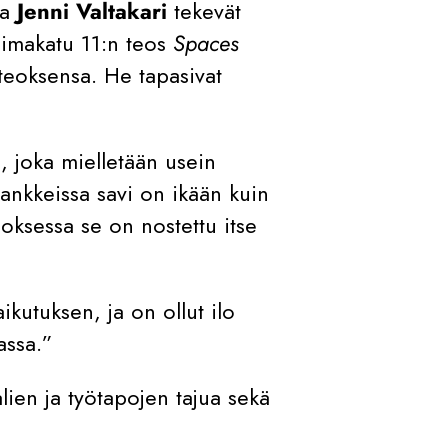
ja
Jenni Valtakari
tekevät
Voimakatu 11:n teos
Spaces
teoksensa. He tapasivat
i, joka mielletään usein
ankkeissa savi on ikään kuin
eoksessa se on nostettu itse
ikutuksen, ja on ollut ilo
assa.”
lien ja työtapojen tajua sekä