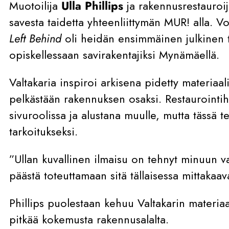
Muotoilija
Ulla Phillips
ja rakennusrestauroi
savesta taidetta yhteenliittymän MUR! alla. 
Left Behind
oli heidän ensimmäinen julkinen 
opiskellessaan savirakentajiksi Mynämäellä.
Valtakaria inspiroi arkisena pidetty materiaal
pelkästään rakennuksen osaksi. Restaurointih
sivuroolissa ja alustana muulle, mutta tässä t
tarkoitukseksi.
”Ullan kuvallinen ilmaisu on tehnyt minuun va
päästä toteuttamaan sitä tällaisessa mittakaav
Phillips puolestaan kehuu Valtakarin materiaa
pitkää kokemusta rakennusalalta.