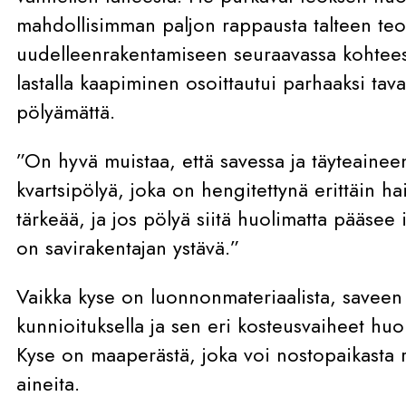
mahdollisimman paljon rappausta talteen te
uudelleenrakentamiseen seuraavassa kohteess
lastalla kaapiminen osoittautui parhaaksi tav
pölyämättä.
”On hyvä muistaa, että savessa ja täyteainee
kvartsipölyä, joka on hengitettynä erittäin hai
tärkeää, ja jos pölyä siitä huolimatta pääsee
on savirakentajan ystävä.”
Vaikka kyse on luonnonmateriaalista, saveen
kunnioituksella ja sen eri kosteusvaiheet hu
Kyse on maaperästä, joka voi nostopaikasta ri
aineita.