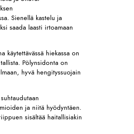
oksen
a. Sienellä kastelu ja
aksi saada laasti irtoamaan
na käytettävässä hiekassa on
tallista. Pölynsidonta on
 ilmaan, hyvä hengityssuojain
 suhtaudutaan
omioiden ja niitä hyödyntäen.
ippuen sisältää haitallisiakin