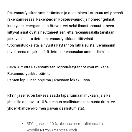
Rakennusfysiikan ymmärtäminen ja osaaminen korostuu nykyisessä
rakentamisessa. Rakenteiden kosteusvauriot ja homeongelmat,
kiristyneet energiansäästötavoitteet sekä ilmastonmuutokseen
liittyvät asiat ovat aiheuttaneet sen, että rakennusalalla tarvitaan
jatkuvasti uutta tietoa rakennusfysiikkaan liittyvistä
tutkimustuloksista ja hyvistä käytännön ratkaisuista. Seminaarin
tavoitteena on jakaa tätä tietoa rakennusalan ammattilaisille.
Sekä RTY että Rakentamisen Topten-käytännöt ovat mukana
Rakennusfysiikka-päivillä.
Päivien lopullinen ohjelma jukaistaan lokakuussa.
RTY:n jäsenet on tärkeää saada tapahtumaan mukaan, ja siksi
jäsenille on sovittu 10 % alennus osallistumismaksusta (koskee
yhden/kahden/kolmen päivän osallistumista).
RTY:n jäsenet 10 % alennus normaalihinnasta
koodilla
RTY23
(merkitse koodi