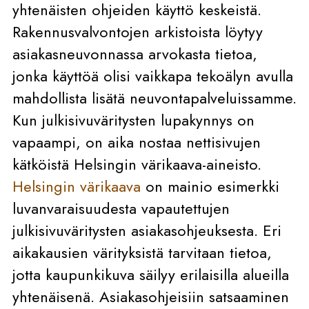
yhtenäisten ohjeiden käyttö keskeistä.
Rakennusvalvontojen arkistoista löytyy
asiakasneuvonnassa arvokasta tietoa,
jonka käyttöä olisi vaikkapa tekoälyn avulla
mahdollista lisätä neuvontapalveluissamme.
Kun julkisivuväritysten lupakynnys on
vapaampi, on aika nostaa nettisivujen
kätköistä Helsingin värikaava-aineisto.
Helsingin värikaava
on mainio esimerkki
luvanvaraisuudesta vapautettujen
julkisivuväritysten asiakasohjeuksesta. Eri
aikakausien värityksistä tarvitaan tietoa,
jotta kaupunkikuva säilyy erilaisilla alueilla
yhtenäisenä. Asiakasohjeisiin satsaaminen