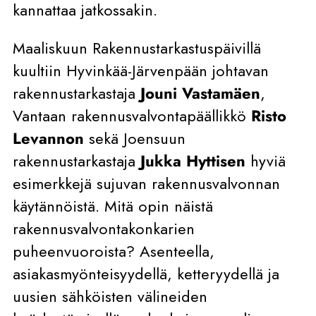
kannattaa jatkossakin.
Maaliskuun Rakennustarkastuspäivillä
kuultiin Hyvinkää-Järvenpään johtavan
rakennustarkastaja
Jouni Vastamäen
,
Vantaan rakennusvalvontapäällikkö
Risto
Levannon
sekä Joensuun
rakennustarkastaja
Jukka Hyttisen
hyviä
esimerkkejä sujuvan rakennusvalvonnan
käytännöistä. Mitä opin näistä
rakennusvalvontakonkarien
puheenvuoroista? Asenteella,
asiakasmyönteisyydellä, ketteryydellä ja
uusien sähköisten välineiden