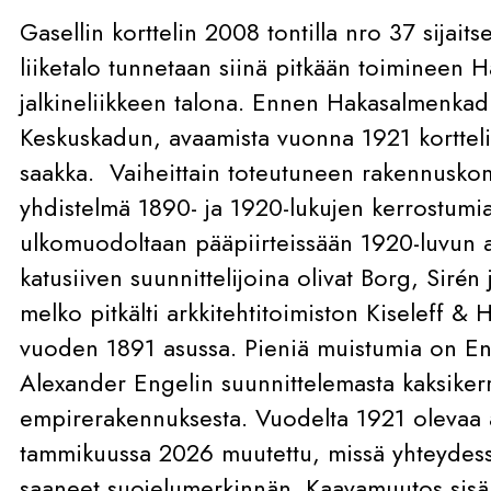
Gasellin korttelin 2008 tontilla nro 37 sijait
liiketalo tunnetaan siinä pitkään toimineen H
jalkineliikkeen talona. Ennen Hakasalmenkad
Keskuskadun, avaamista vuonna 1921 kortteli
saakka.
Vaiheittain toteutuneen rakennusk
yhdistelmä 1890- ja 1920-lukujen kerrostumia
ulkomuodoltaan pääpiirteissään 1920-luvun 
katusiiven suunnittelijoina olivat Borg, Sirén
melko pitkälti arkkitehtitoimiston Kiseleff & 
vuoden 1891 asussa. Pieniä muistumia on Eng
Alexander Engelin suunnittelemasta kaksiker
empirerakennuksesta. Vuodelta 1921 olevaa
tammikuussa 2026 muutettu, missä yhteydess
saaneet suojelumerkinnän. Kaavamuutos sisäl