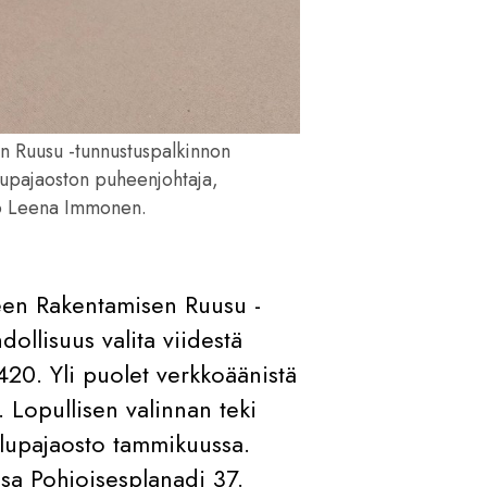
n Ruusu -tunnustuspalkinnon
lupajaoston puheenjohtaja,
kkö Leena Immonen.
een Rakentamisen Ruusu -
ollisuus valita viidestä
420. Yli puolet verkkoäänistä
 Lopullisen valinnan teki
lupajaosto tammikuussa.
ssa Pohjoisesplanadi 37.