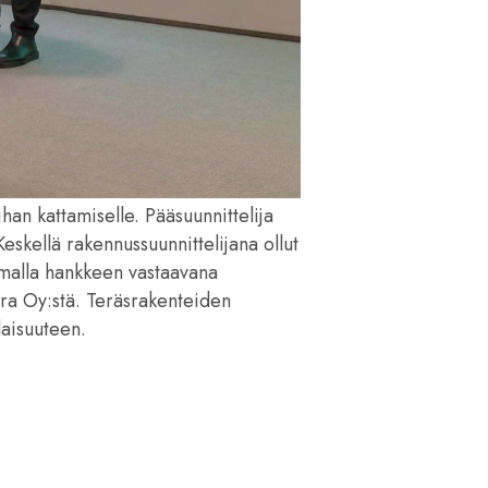
han kattamiselle. Pääsuunnittelija
eskellä rakennussuunnittelijana ollut
mmalla hankkeen vastaavana
era Oy:stä. Teräsrakenteiden
ilaisuuteen.