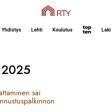
Yhdistys
Lehti
Koulutus
Laki
u 2025
attaminen sai
unnustuspalkinnon