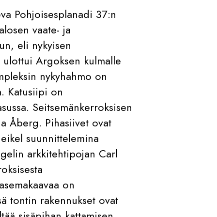
seva Pohjoisesplanadi 37:n
alosen vaate- ja
un, eli nykyisen
 ulottui Argoksen kulmalle
ompleksin nykyhahmo on
. Katusiipi on
asussa. Seitsemänkerroksisen
 ja Åberg. Pihasiivet ovat
Heikel suunnittelemina
elin arkkitehtipojan Carl
roksisesta
 asemakaavaa on
ä tontin rakennukset ovat
tää sisäpihan kattamisen.