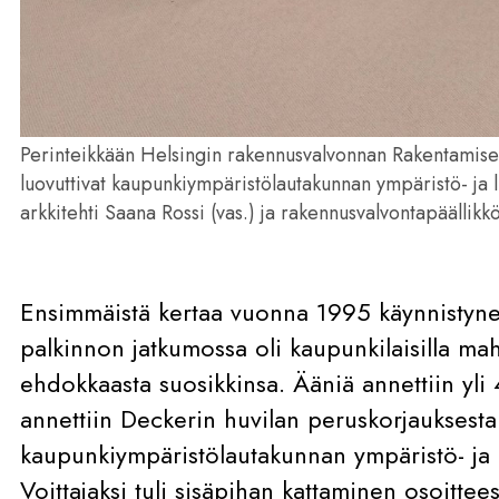
Perinteikkään Helsingin rakennusvalvonnan Rakentamise
luovuttivat kaupunkiympäristölautakunnan ympäristö- ja 
arkkitehti Saana Rossi (vas.) ja rakennusvalvontapäälli
Ensimmäistä kertaa vuonna 1995 käynnistyn
palkinnon jatkumossa oli kaupunkilaisilla mahd
ehdokkaasta suosikkinsa. Ääniä annettiin yli 
annettiin Deckerin huvilan peruskorjauksesta.
kaupunkiympäristölautakunnan ympäristö- ja 
Voittajaksi tuli sisäpihan kattaminen osoittee