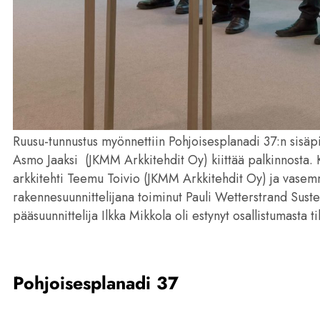
Ruusu-tunnustus myönnettiin Pohjoisesplanadi 37:n sisäpi
Asmo Jaaksi
(JKMM Arkkitehdit Oy) kiittää palkinnosta. K
arkkitehti Teemu Toivio (JKMM Arkkitehdit Oy) ja vase
rakennesuunnittelijana toiminut Pauli Wetterstrand Sust
pääsuunnittelija Ilkka Mikkola oli estynyt osallistumasta t
Pohjoisesplanadi 37