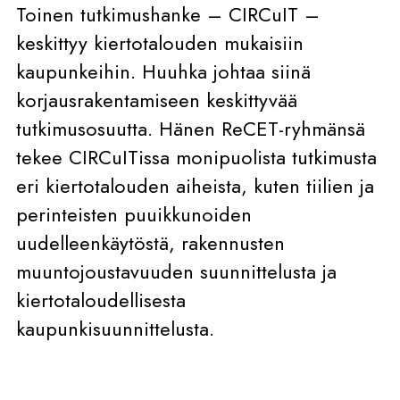
Toinen tutkimushanke – CIRCuIT –
keskittyy kiertotalouden mukaisiin
kaupunkeihin. Huuhka johtaa siinä
korjausrakentamiseen keskittyvää
tutkimusosuutta. Hänen ReCET-ryhmänsä
tekee CIRCuITissa monipuolista tutkimusta
eri kiertotalouden aiheista, kuten tiilien ja
perinteisten puuikkunoiden
uudelleenkäytöstä, rakennusten
muuntojoustavuuden suunnittelusta ja
kiertotaloudellisesta
kaupunkisuunnittelusta.