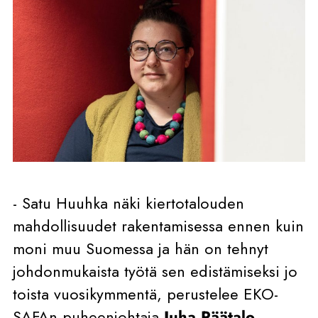
- Satu Huuhka näki kiertotalouden
mahdollisuudet rakentamisessa ennen kuin
moni muu Suomessa ja hän on tehnyt
johdonmukaista työtä sen edistämiseksi jo
toista vuosikymmentä, perustelee EKO-
SAFAn puheenjohtaja
Juha Päätalo