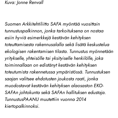
Kuva: Jonne Renvall
Suomen Arkkitehtiliitto SAFA myöntää vuosittain
tunnustuspalkinnon, jonka tarkoituksena on nostaa
esiin hyviä esimerkkejä kestävän kehityksen
toteuttamisesta rakennusalalla sekä lisätä keskustelua
ekologisen rakentamisen tilasta. Tunnustus myönnetään
yritykselle, yhteisölle tai yksityiselle henkilölle, joka
toiminnallaan on edistänyt kestävän kehityksen
toteutumista rakennetussa ympäristössä. Tunnustuksen
saajan valitsee ehdotusten joukosta raati, jonka
muodostavat kestävän kehityksen alaosaston EKO-
SAFAn johtokunta sekä SAFAn hallituksen edustaja.
TunnustusPAANU muutettiin vuonna 2014
kiertopalkinnoksi.