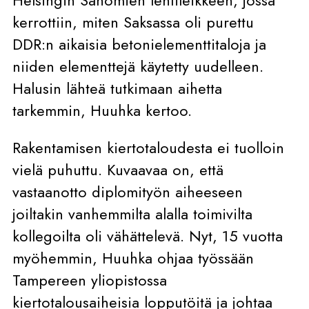
Helsingin Sanomien lehtileikkeen, jossa
kerrottiin, miten Saksassa oli purettu
DDR:n aikaisia betonielementtitaloja ja
niiden elementtejä käytetty uudelleen.
Halusin lähteä tutkimaan aihetta
tarkemmin, Huuhka kertoo.
Rakentamisen kiertotaloudesta ei tuolloin
vielä puhuttu. Kuvaavaa on, että
vastaanotto diplomityön aiheeseen
joiltakin vanhemmilta alalla toimivilta
kollegoilta oli vähättelevä. Nyt, 15 vuotta
myöhemmin, Huuhka ohjaa työssään
Tampereen yliopistossa
kiertotalousaiheisia lopputöitä ja johtaa