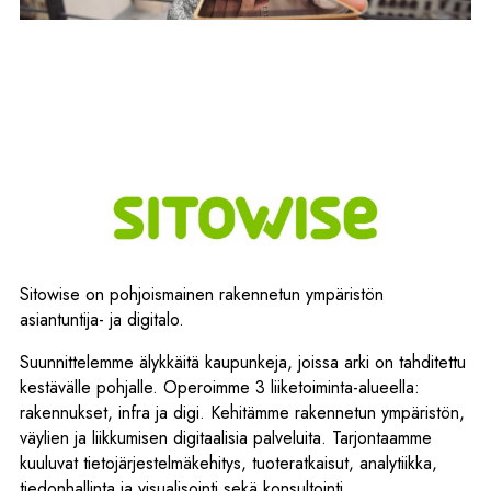
Sitowise on pohjoismainen rakennetun ympäristön
asiantuntija- ja digitalo.
Suunnittelemme älykkäitä kaupunkeja, joissa arki on tahditettu
kestävälle pohjalle. Operoimme 3 liiketoiminta-alueella:
rakennukset, infra ja digi. Kehitämme rakennetun ympäristön,
väylien ja liikkumisen digitaalisia palveluita. Tarjontaamme
kuuluvat tietojärjestelmäkehitys, tuoteratkaisut, analytiikka,
tiedonhallinta ja visualisointi sekä konsultointi.