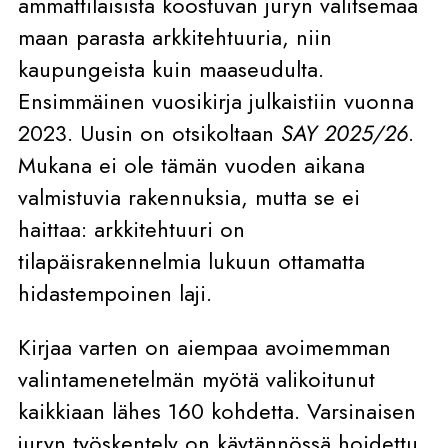
ammattilaisista koostuvan juryn valitsemaa
maan parasta arkkitehtuuria, niin
kaupungeista kuin maaseudulta.
Ensimmäinen vuosikirja julkaistiin vuonna
2023. Uusin on otsikoltaan
SAY 2025/26
.
Mukana ei ole tämän vuoden aikana
valmistuvia rakennuksia, mutta se ei
haittaa: arkkitehtuuri on
tilapäisrakennelmia lukuun ottamatta
hidastempoinen laji.
Kirjaa varten on aiempaa avoimemman
valintamenetelmän myötä valikoitunut
kaikkiaan lähes 160 kohdetta. Varsinaisen
juryn työskentely on käytännössä hoidettu