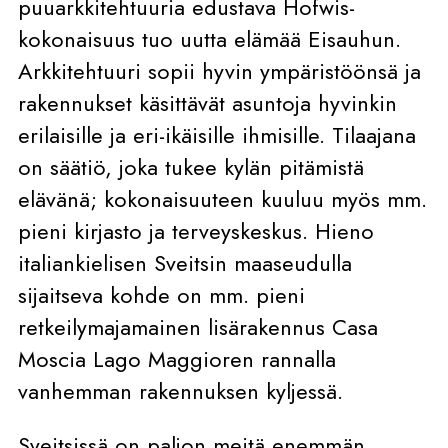
puuarkkitehtuuria edustava Hofwis-
kokonaisuus tuo uutta elämää Eisauhun.
Arkkitehtuuri sopii hyvin ympäristöönsä ja
rakennukset käsittävät asuntoja hyvinkin
erilaisille ja eri-ikäisille ihmisille. Tilaajana
on säätiö, joka tukee kylän pitämistä
elävänä; kokonaisuuteen kuuluu myös mm.
pieni kirjasto ja terveyskeskus. Hieno
italiankielisen Sveitsin maaseudulla
sijaitseva kohde on mm. pieni
retkeilymajamainen lisärakennus Casa
Moscia Lago Maggioren rannalla
vanhemman rakennuksen kyljessä.
Sveitsissä on paljon meitä enemmän