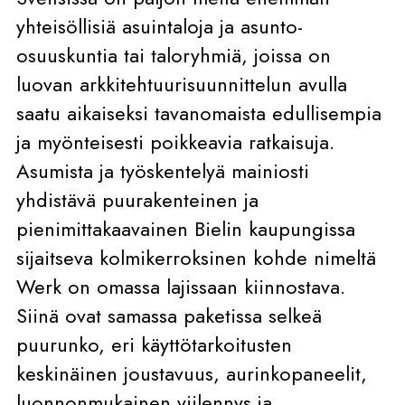
yhteisöllisiä asuintaloja ja asunto-
osuuskuntia tai taloryhmiä, joissa on
luovan arkkitehtuurisuunnittelun avulla
saatu aikaiseksi tavanomaista edullisempia
ja myönteisesti poikkeavia ratkaisuja.
Asumista ja työskentelyä mainiosti
yhdistävä puurakenteinen ja
pienimittakaavainen Bielin kaupungissa
sijaitseva kolmikerroksinen kohde nimeltä
Werk on omassa lajissaan kiinnostava.
Siinä ovat samassa paketissa selkeä
puurunko, eri käyttötarkoitusten
keskinäinen joustavuus, aurinkopaneelit,
luonnonmukainen viilennys ja