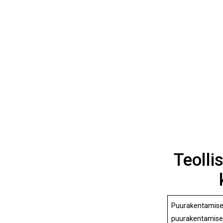
Teolli
Puurakentamisen
puurakentamisen 