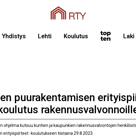
Yhdistys
Lehti
Koulutus
Laki
sen puurakentamisen erityispii
koulutus rakennusvalvonnoill
 ohjelma kutsuu kuntien ja kaupunkien rakennusvalvontojen henkilöstö
erityispiirteet -koulutukseen tiistaina 29.8.2023.