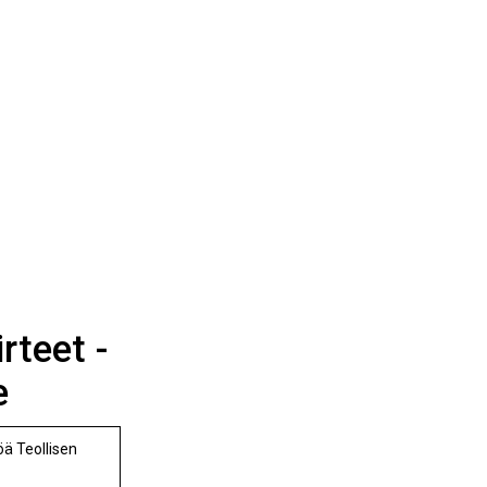
rteet -
e
ä Teollisen