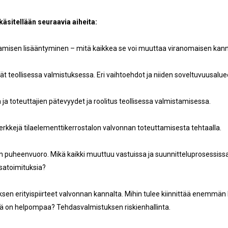
äsitellään seuraavia aiheita:
tamisen lisääntyminen – mitä kaikkea se voi muuttaa viranomaisen kan
 teollisessa valmistuksessa. Eri vaihtoehdot ja niiden soveltuvuusalue
 ja toteuttajien pätevyydet ja roolitus teollisessa valmistamisessa.
kkejä tilaelementtikerrostalon valvonnan toteuttamisesta tehtaalla.
n puheenvuoro. Mikä kaikki muuttuu vastuissa ja suunnitteluprosessiss
satoimituksia?
en erityispiirteet valvonnan kannalta. Mihin tulee kiinnittää enemmän
kä on helpompaa? Tehdasvalmistuksen riskienhallinta.