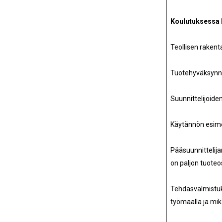
Koulutuksessa k
Teollisen raken
Tuotehyväksynnät
Suunnittelijoiden
Käytännön esimer
Pääsuunnittelija
on paljon tuoteo
Tehdasvalmistuks
työmaalla ja mi