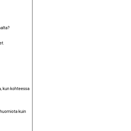
nalta?
et.
a, kun kohteessa
 huomiota kuin