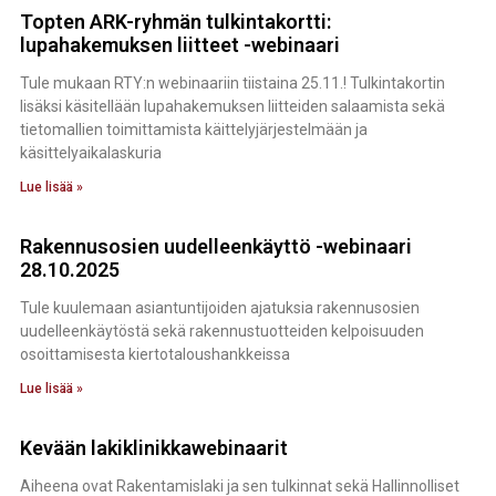
Topten ARK-ryhmän tulkintakortti:
lupahakemuksen liitteet -webinaari
Tule mukaan RTY:n webinaariin tiistaina 25.11.! Tulkintakortin
lisäksi käsitellään lupahakemuksen liitteiden salaamista sekä
tietomallien toimittamista käittelyjärjestelmään ja
käsittelyaikalaskuria
Lue lisää »
Rakennusosien uudelleenkäyttö -webinaari
28.10.2025
Tule kuulemaan asiantuntijoiden ajatuksia rakennusosien
uudelleenkäytöstä sekä rakennustuotteiden kelpoisuuden
osoittamisesta kiertotaloushankkeissa
Lue lisää »
Kevään lakiklinikkawebinaarit
Aiheena ovat Rakentamislaki ja sen tulkinnat sekä Hallinnolliset