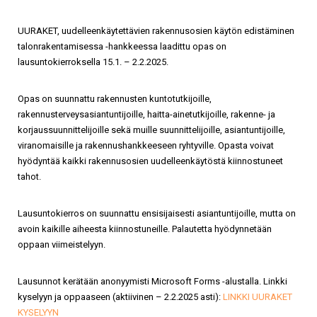
UURAKET, uudelleenkäytettävien rakennusosien käytön edistäminen
talonrakentamisessa -hankkeessa laadittu opas on
lausuntokierroksella 15.1. – 2.2.2025.
Opas on suunnattu rakennusten kuntotutkijoille,
rakennusterveysasiantuntijoille, haitta-ainetutkijoille, rakenne- ja
korjaussuunnittelijoille sekä muille suunnittelijoille, asiantuntijoille,
viranomaisille ja rakennushankkeeseen ryhtyville. Opasta voivat
hyödyntää kaikki rakennusosien uudelleenkäytöstä kiinnostuneet
tahot.
Lausuntokierros on suunnattu ensisijaisesti asiantuntijoille, mutta on
avoin kaikille aiheesta kiinnostuneille. Palautetta hyödynnetään
oppaan viimeistelyyn.
Lausunnot kerätään anonyymisti Microsoft Forms -alustalla. Linkki
kyselyyn ja oppaaseen (aktiivinen – 2.2.2025 asti):
LINKKI UURAKET
KYSELYYN