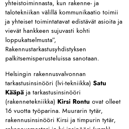
yhteistoiminnasta, kun rakenne- ja
talotekniikan välillä kommunikaatio toimii
ja yhteiset toimintatavat edistävät asioita ja
vievät hankkeen sujuvasti kohti
loppukatselmusta”,
Rakennustarkastusyhdistyksen
palkitsemisperusteluissa sanotaan.
Helsingin rakennusvalvonnan
tarkastusinsinööri (lvi-tekniikka)
Satu
Kääpä
ja tarkastusinsinööri
(rakennetekniikka)
Kirsi Rontu
ovat olleet
16 vuotta työparina. Muurarin tytär,
rakennusinsinööri Kirsi ja timpurin tytär,
rakennusmestari ja lvi-insinööri (yamk)