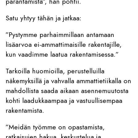
parantamista”, hän pohtii.
Satu yhtyy tähän ja jatkaa:
”Pystymme parhaimmillaan antamaan
lisäarvoa ei-ammattimaisille rakentajille,
kun vaadimme laatua rakentamisessa.”
Tarkoilla huomioilla, perustelluilla
näkemyksillä ja vahvalla ammattietiikalla on
mahdollista saada aikaan asennemuutosta
kohti laadukkaampaa ja vastuullisempaa
rakentamista.
”Meidän työmme on opastamista,
ratkaisujen hakua, keskustelua ja