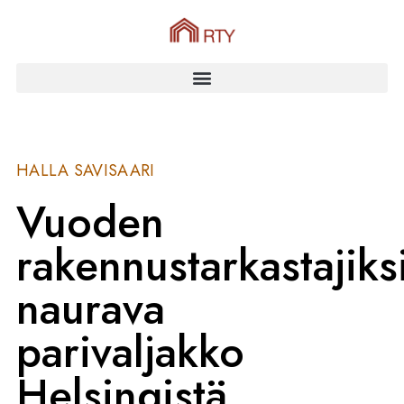
HALLA SAVISAARI
Vuoden
rakennustarkastajiks
naurava
parivaljakko
Helsingistä