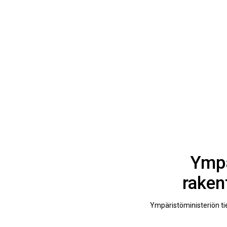
Ympä
raken
Ympäristöministeriön ti