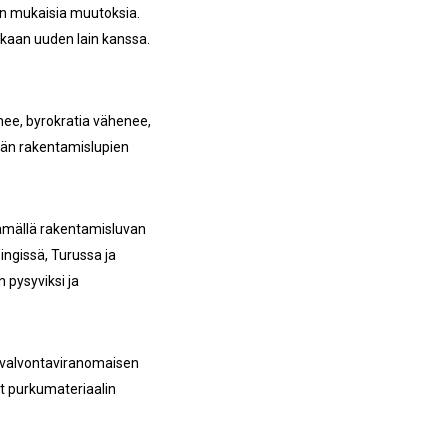
an mukaisia muutoksia.
kaan uuden lain kanssa.
enee, byrokratia vähenee,
lään rakentamislupien
tämällä rakentamisluvan
ingissä, Turussa ja
 pysyviksi ja
svalvontaviranomaisen
at purkumateriaalin