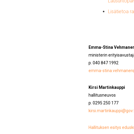
Lausuntopal
Lisätietoa r
Emma-Stina Vehmane
ministerin erityisavustaj
p. 040 847 1992
emma-stina.vehmanen@
Kirsi Martinkauppi
hallitusneuvos
p. 0295 250 177
kirsi.martinkauppi@gov.f
Hallituksen esitys edusku