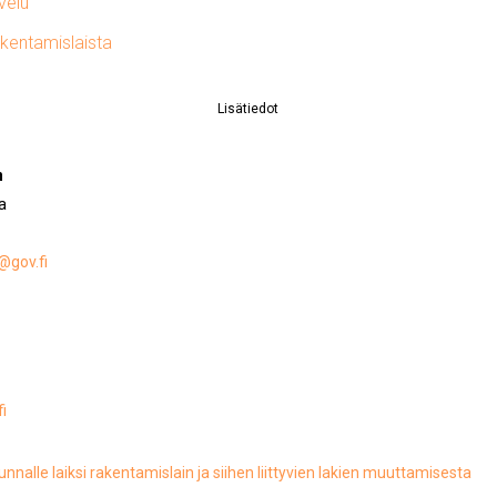
velu
akentamislaista
Lisätiedot
n
a
gov.fi
i
nnalle laiksi rakentamislain ja siihen liittyvien lakien muuttamisesta