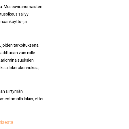
seja. Museoviranomaisten
itusoikeus säilyy
 maankäyttö- ja
, joiden tarkoituksena
ittaisiin vain niille
nkaariominaisuuksien
ksia, liikerakennuksia,
aan siirtymän
mentämällä lakiin, ettei
isesta |