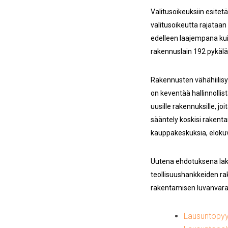
Valitusoikeuksiin esitet
valitusoikeutta rajataan 
edelleen laajempana kui
rakennuslain 192 pykälä
Rakennusten vähähiilisyy
on keventää hallinnollist
uusille rakennuksille, jo
sääntely koskisi rakenta
kauppakeskuksia, elokuva
Uutena ehdotuksena lakii
teollisuushankkeiden ra
rakentamisen luvanvara
Lausuntopyyn