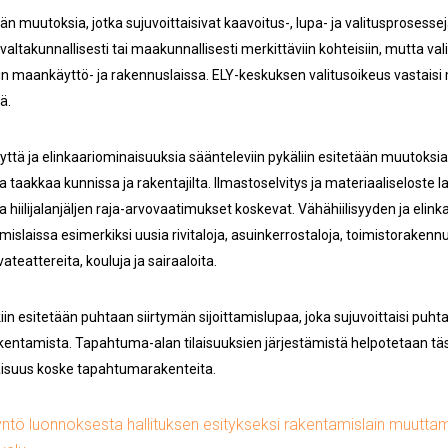
ään muutoksia, jotka sujuvoittaisivat kaavoitus-, lupa- ja valitusproses
valtakunnallisesti tai maakunnallisesti merkittäviin kohteisiin, mutta val
n maankäyttö- ja rakennuslaissa. ELY-keskuksen valitusoikeus vastaisi
ä.
ttä ja elinkaariominaisuuksia säänteleviin pykäliin esitetään muutoksia
a taakkaa kunnissa ja rakentajilta. Ilmastoselvitys ja materiaaliseloste laad
ita hiilijalanjäljen raja-arvovaatimukset koskevat. Vähähiilisyyden ja eli
mislaissa esimerkiksi uusia rivitaloja, asuinkerrostaloja, toimistorakennu
teattereita, kouluja ja sairaaloita.
n esitetään puhtaan siirtymän sijoittamislupaa, joka sujuvoittaisi puht
kentamista. Tapahtuma-alan tilaisuuksien järjestämistä helpotetaan täs
isuus koske tapahtumarakenteita.
tö luonnoksesta hallituksen esitykseksi rakentamislain muuttam