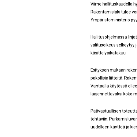
Viime hallituskaudella 
Rakentamislaki tulee v
Ympäristöministeriö pyy
Hallitusohjelmassa linja
valitusoikeus selkeytyy 
käsittelyaikatakuu.
Esityksen mukaan rakent
pakollisia liitteitä. Ra
Vantaalla käytössä olle
laajennettavaksi koko 
Päävastuullisen toteut
tehtäviin. Purkamisluvan
uudelleen käyttöä ja ki