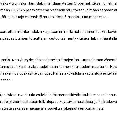
hyväksyttyyn rakentamislakiin tehdään Petteri Orpon hallituksen ohjelm
oimaan 1.1.2025, ja tavoitteena on saada muutokset voimaan samaan ai
tää lausuntoja esitetyistä muutoksista 5. maaliskuuta mennessä.
taan, että rakentamislakia korjataan niin, että hallinnollinen taakka kev
ja päävastuullisen toteuttajan vastuu täsmentyy. Lisäksi lakiin määritel
amisluvan yhteydessä vaadittavien tietojen laajuutta rajataan vähen
kentamisluvan käsittelylle säädettäisiin kolmen kuukauden määräaika. Hels
en rakennuslupakäsittelyä nopeuttaneen kokeilulain käytäntöjä esitetään
maahan.
tajan toteutusvastuuta esitetään täsmennettäväksi suhteessa rakennu
 edellytyksiin esitetään tulkintoja selkeyttäviä muutoksia, jotka koskev
errätystä sekä asemakaavalla suojellun rakennuksen purkamista.