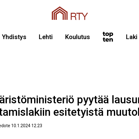
Yhdistys
Lehti
Koulutus
Laki
ristöministeriö pyytää lausu
tamislakiin esitetyistä muuto
edote 10.1.2024 12.23