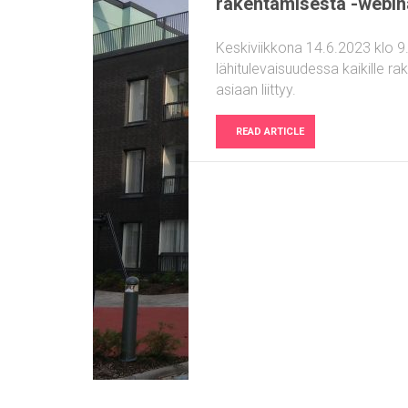
rakentamisesta -webin
Keskiviikkona 14.6.2023 klo 9
lähitulevaisuudessa kaikille r
asiaan liittyy.
READ ARTICLE