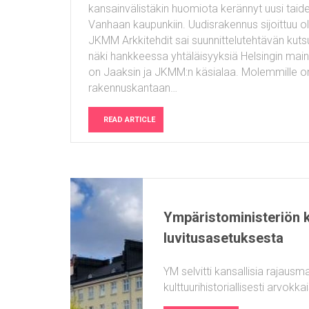
kansainvälistäkin huomiota kerännyt uusi t
Vanhaan kaupunkiin. Uudisrakennus sijoittuu 
JKMM Arkkitehdit sai suunnittelutehtävän kuts
näki hankkeessa yhtäläisyyksiä Helsingin m
on Jaaksin ja JKMM:n käsialaa. Molemmille o
rakennuskantaan…
READ ARTICLE
Ympäristoministeriön k
luvitusasetuksesta
YM selvitti kansallisia rajaus
kulttuurihistoriallisesti arvokk