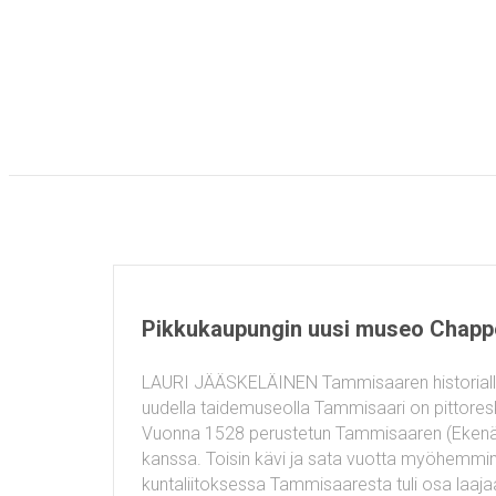
Pikkukaupungin uusi museo Chapp
LAURI JÄÄSKELÄINEN Tammisaaren historialline
uudella taidemuseolla Tammisaari on pittoresk
Vuonna 1528 perustetun Tammisaaren (Ekenäs) o
kanssa. Toisin kävi ja sata vuotta myöhemmin
kuntaliitoksessa Tammisaaresta tuli osa laaja