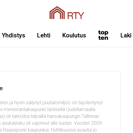
Yhdistys
Lehti
Koulutus
Laki
e
n ja hyvin säilynyt puutalomiljöö on täydentynyt
i merenrantakaupunki läntisellä Uudellamaalla.
li tarkoitus kilpailla hansakaupungin Tallinnan
 asukasluku oli vajonnut alle sadan. Vuoden 2009
a Raaseporin kaupunkia. Huhtikuussa avautui jo