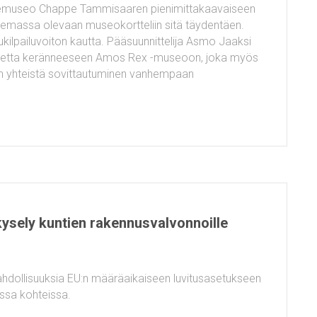
aidemuseo Chappe Tammisaaren pienimittakaavaiseen
olemassa olevaan museokortteliin sitä täydentäen.
ukilpailuvoiton kautta. Pääsuunnittelija Asmo Jaaksi
ainetta keränneeseen Amos Rex -museoon, joka myös
n yhteistä sovittautuminen vanhempaan
ysely kuntien rakennusvalvonnoille
mahdollisuuksia EU:n määräaikaiseen luvitusasetukseen
aissa kohteissa.