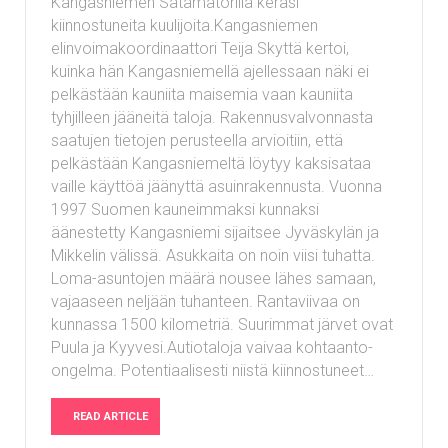
Kangasniemen Satamatorilla keräsi
kiinnostuneita kuulijoita.Kangasniemen
elinvoimakoordinaattori Teija Skyttä kertoi,
kuinka hän Kangasniemellä ajellessaan näki ei
pelkästään kauniita maisemia vaan kauniita
tyhjilleen jääneitä taloja. Rakennusvalvonnasta
saatujen tietojen perusteella arvioitiin, että
pelkästään Kangasniemeltä löytyy kaksisataa
vaille käyttöä jäänyttä asuinrakennusta. Vuonna
1997 Suomen kauneimmaksi kunnaksi
äänestetty Kangasniemi sijaitsee Jyväskylän ja
Mikkelin välissä. Asukkaita on noin viisi tuhatta.
Loma-asuntojen määrä nousee lähes samaan,
vajaaseen neljään tuhanteen. Rantaviivaa on
kunnassa 1500 kilometriä. Suurimmat järvet ovat
Puula ja Kyyvesi.Autiotaloja vaivaa kohtaanto-
ongelma. Potentiaalisesti niistä kiinnostuneet…
READ ARTICLE